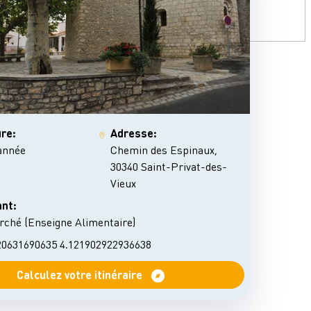
re:
Adresse:
'année
Chemin des Espinaux,
30340 Saint-Privat-des-
Vieux
ant:
rché (Enseigne Alimentaire)
20631690635 4.121902922936638
Calculez votre itinéraire